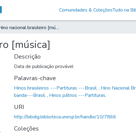
Comunidades & Coleções
Tudo na Bib
Hino nacional brasileiro [música]
ro [música]
Descrição
Data de publicação provável
Palavras-chave
Hinos brasileiros ---Partituras ---Brasil.
,
Hino Nacional Br
banda---Brasil.
,
Hinos pátrios ---Partituras.
URI
http://bibdig.biblioteca.unesp.br/handle/10/7866
Coleções
f