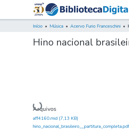
Início
Música
Acervo Furio Franceschini
Hino nacional brasilei
Carregando...
Arquivos
aff4160.mid
(7,13 KB)
hino_nacional_brasileiro__partitura_completa.pd