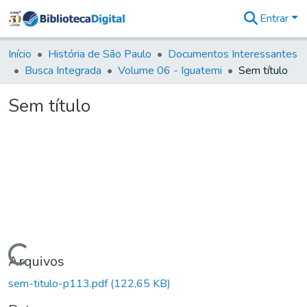
Entrar
Comunidades
&
Início
História de São Paulo
Documentos Interessantes
Coleções
Busca Integrada
Volume 06 - Iguatemi
Sem título
Tudo na
Biblioteca
Sem título
Digital
Estatísticas
Carregando...
Arquivos
sem-titulo-p113.pdf
(122,65 KB)