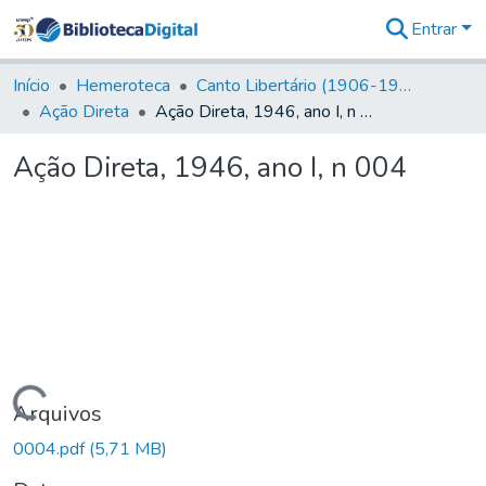
Entrar
Comunidades
&
Início
Hemeroteca
Canto Libertário (1906-1995)
Coleções
Ação Direta
Ação Direta, 1946, ano I, n 004
Tudo na
Biblioteca
Ação Direta, 1946, ano I, n 004
Digital
Estatísticas
Carregando...
Arquivos
0004.pdf
(5,71 MB)