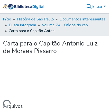
Entrar
Comunidades
&
Início
História de São Paulo
Documentos Interessantes
Coleções
Busca Integrada
Volume 74 - Ofícios do capitão General Martim Lopes Lobo de Saldanha às Câmaras e Comandantes da Capitania (1775)
Tudo na
Carta para o Capitão Antonio Luiz de Moraes Pissarro
Biblioteca
Digital
Carta para o Capitão Antonio Luiz
Estatísticas
de Moraes Pissarro
Arquivos