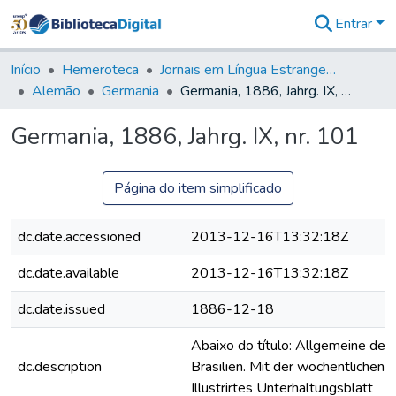
Entrar
Comunidades
&
Início
Hemeroteca
Jornais em Língua Estrangeira
Coleções
Alemão
Germania
Germania, 1886, Jahrg. IX, nr. 101
Tudo na
Biblioteca
Germania, 1886, Jahrg. IX, nr. 101
Digital
Estatísticas
Página do item simplificado
dc.date.accessioned
2013-12-16T13:32:18Z
dc.date.available
2013-12-16T13:32:18Z
dc.date.issued
1886-12-18
Abaixo do título: Allgemeine deut
dc.description
Brasilien. Mit der wöchentlichen B
Illustrirtes Unterhaltungsblatt