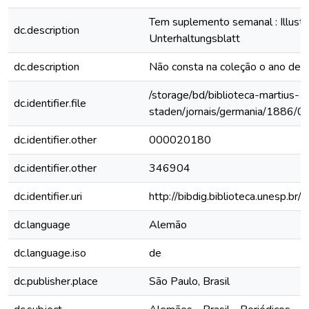
Tem suplemento semanal : Illustri
dc.description
Unterhaltungsblatt
dc.description
Não consta na coleção o ano de
/storage/bd/biblioteca-martius-
dc.identifier.file
staden/jornais/germania/1886/0
dc.identifier.other
000020180
dc.identifier.other
346904
dc.identifier.uri
http://bibdig.biblioteca.unesp.b
dc.language
Alemão
dc.language.iso
de
dc.publisher.place
São Paulo, Brasil