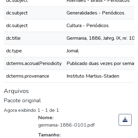
dc.subject
Alemães - Brasil - Periódicos
dc.subject
Generalidades - Periódicos
dc.subject
Cultura - Periódicos
dc.title
Germania, 1886, Jahrg. IX, nr. 101
dc.type
Jornal
dcterms.accrualPeriodicity
Publicado duas vezes por seman
dcterms.provenance
Instituto Martius-Staden
Arquivos
Pacote original
Agora exibindo
1 - 1 de 1
Nome:
germania-1886-0101.pdf
Tamanho: