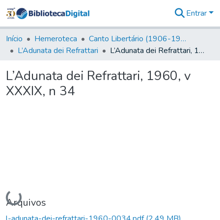
Entrar
Comunidades
&
Início
Hemeroteca
Canto Libertário (1906-1995)
Coleções
L’Adunata dei Refrattari
L’Adunata dei Refrattari, 1960, v XXXIX, n 34
Tudo na
Biblioteca
L’Adunata dei Refrattari, 1960, v
Digital
XXXIX, n 34
Estatísticas
Carregando...
Arquivos
l-adunata-dei-refrattari-1960-0034.pdf
(2,49 MB)