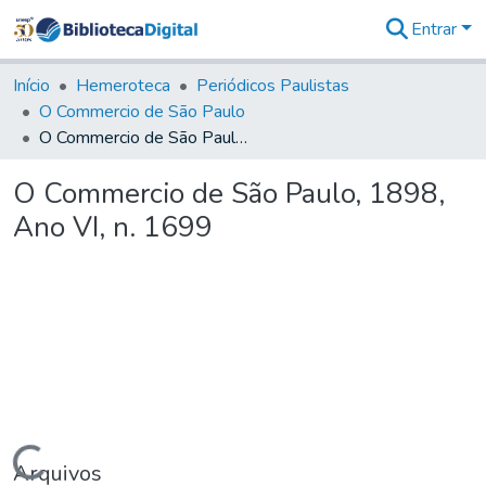
Entrar
Comunidades
&
Início
Hemeroteca
Periódicos Paulistas
Coleções
O Commercio de São Paulo
Tudo na
O Commercio de São Paulo, 1898, Ano VI, n. 1699
Biblioteca
Digital
O Commercio de São Paulo, 1898,
Estatísticas
Ano VI, n. 1699
Carregando...
Arquivos