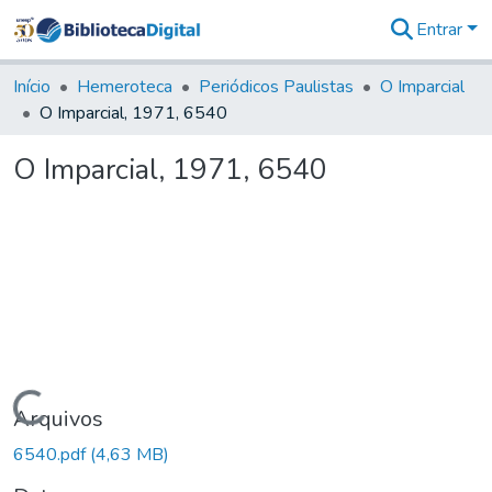
Entrar
Comunidades
&
Início
Hemeroteca
Periódicos Paulistas
O Imparcial
Coleções
O Imparcial, 1971, 6540
Tudo na
Biblioteca
O Imparcial, 1971, 6540
Digital
Estatísticas
Carregando...
Arquivos
6540.pdf
(4,63 MB)