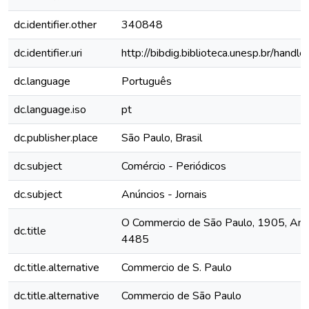
dc.identifier.other
340848
dc.identifier.uri
http://bibdig.biblioteca.unesp.br/hand
dc.language
Português
dc.language.iso
pt
dc.publisher.place
São Paulo, Brasil
dc.subject
Comércio - Periódicos
dc.subject
Anúncios - Jornais
O Commercio de São Paulo, 1905, Ano X
dc.title
4485
dc.title.alternative
Commercio de S. Paulo
dc.title.alternative
Commercio de São Paulo