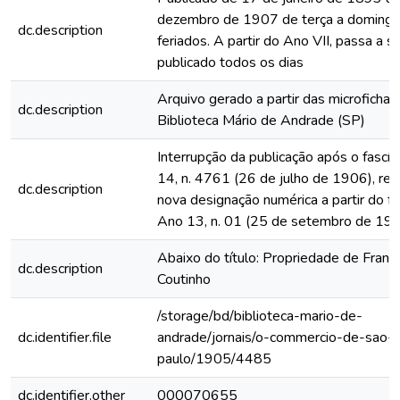
dezembro de 1907 de terça a domingo
dc.description
feriados. A partir do Ano VII, passa a s
publicado todos os dias
Arquivo gerado a partir das microfichas
dc.description
Biblioteca Mário de Andrade (SP)
Interrupção da publicação após o fascí
14, n. 4761 (26 de julho de 1906), rein
dc.description
nova designação numérica a partir do fa
Ano 13, n. 01 (25 de setembro de 19
Abaixo do título: Propriedade de Franc
dc.description
Coutinho
/storage/bd/biblioteca-mario-de-
dc.identifier.file
andrade/jornais/o-commercio-de-sao-
paulo/1905/4485
dc.identifier.other
000070655