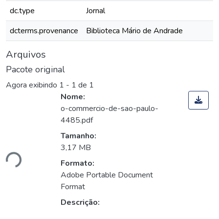
dc.type
Jornal
dcterms.provenance
Biblioteca Mário de Andrade
Arquivos
Pacote original
Agora exibindo
1 - 1 de 1
Nome:
o-commercio-de-sao-paulo-
4485.pdf
Tamanho:
3,17 MB
ndo...
Formato:
Adobe Portable Document
Format
Descrição: