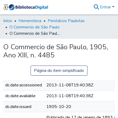
Entrar
Comunidades
&
Início
Hemeroteca
Periódicos Paulistas
Coleções
O Commercio de São Paulo
Tudo na
O Commercio de São Paulo, 1905, Ano XIII, n. 4485
Biblioteca
Digital
O Commercio de São Paulo, 1905,
Estatísticas
Ano XIII, n. 4485
Página do item simplificado
dc.date.accessioned
2013-11-08T19:40:38Z
dc.date.available
2013-11-08T19:40:38Z
dc.date.issued
1905-10-20
Publicado de 17 de janeiro de 1893 a