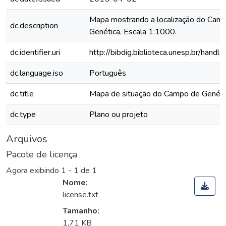
Mapa mostrando a localização do Cam
dc.description
Genética. Escala 1:1000.
dc.identifier.uri
http://bibdig.biblioteca.unesp.br/hand
dc.language.iso
Português
dc.title
Mapa de situação do Campo de Genéti
dc.type
Plano ou projeto
Arquivos
Pacote de licença
Agora exibindo
1 - 1 de 1
Nome:
license.txt
Tamanho:
1,71 KB