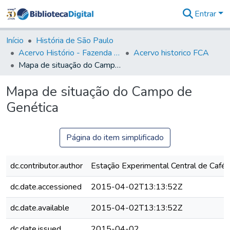
Entrar
Comunidades
&
Início
História de São Paulo
Coleções
Acervo Histório - Fazenda Lageado
Acervo historico FCA
Tudo na
Mapa de situação do Campo de Genética
Biblioteca
Digital
Mapa de situação do Campo de
Estatísticas
Genética
Página do item simplificado
dc.contributor.author
Estação Experimental Central de Café
dc.date.accessioned
2015-04-02T13:13:52Z
dc.date.available
2015-04-02T13:13:52Z
dc.date.issued
2015-04-02