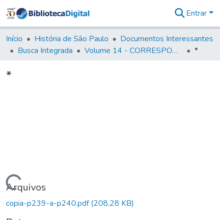
Entrar
Comunidades
&
Início
História de São Paulo
Documentos Interessantes
Coleções
Busca Integrada
Volume 14 - CORRESPONDENCIAS DIVERSAS
*
Tudo na
Biblioteca
*
Digital
Estatísticas
Carregando...
Arquivos
copia-p239-a-p240.pdf
(208,28 KB)