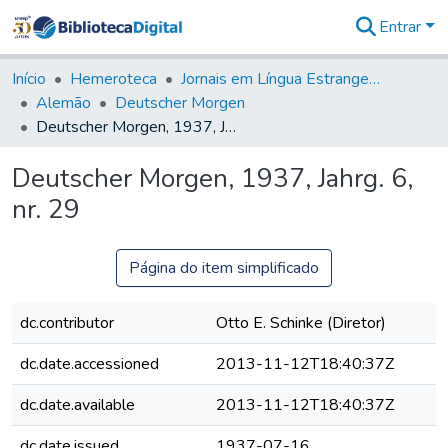
Entrar
Comunidades
&
Início
Hemeroteca
Jornais em Língua Estrangeira
Coleções
Alemão
Deutscher Morgen
Tudo na
Deutscher Morgen, 1937, Jahrg. 6, nr. 29
Biblioteca
Digital
Deutscher Morgen, 1937, Jahrg. 6,
Estatísticas
nr. 29
Página do item simplificado
dc.contributor
Otto E. Schinke (Diretor)
dc.date.accessioned
2013-11-12T18:40:37Z
dc.date.available
2013-11-12T18:40:37Z
dc.date.issued
1937-07-16