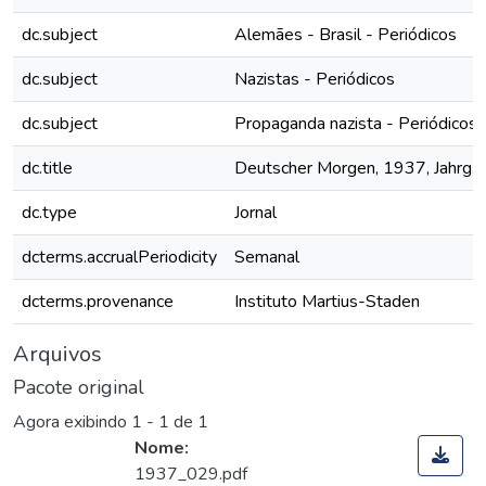
dc.subject
Alemães - Brasil - Periódicos
dc.subject
Nazistas - Periódicos
dc.subject
Propaganda nazista - Periódicos
dc.title
Deutscher Morgen, 1937, Jahrg. 6
dc.type
Jornal
dcterms.accrualPeriodicity
Semanal
dcterms.provenance
Instituto Martius-Staden
Arquivos
Pacote original
Agora exibindo
1 - 1 de 1
Nome:
1937_029.pdf