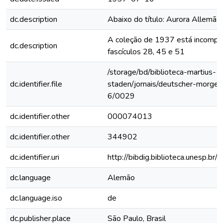
dc.description
Abaixo do título: Aurora Allemã
A coleção de 1937 está incomple
dc.description
fascículos 28, 45 e 51
/storage/bd/biblioteca-martius-
dc.identifier.file
staden/jornais/deutscher-morge
6/0029
dc.identifier.other
000074013
dc.identifier.other
344902
dc.identifier.uri
http://bibdig.biblioteca.unesp.b
dc.language
Alemão
dc.language.iso
de
dc.publisher.place
São Paulo, Brasil