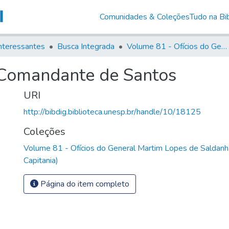
Comunidades & Coleções
Tudo na Bib
nteressantes
Busca Integrada
Volume 81 - Ofícios do General Martim Lopes de Saldanha (Governador da Capitania)
 Comandante de Santos
URI
http://bibdig.biblioteca.unesp.br/handle/10/18125
Coleções
Volume 81 - Ofícios do General Martim Lopes de Saldanh
Capitania)
Página do item completo