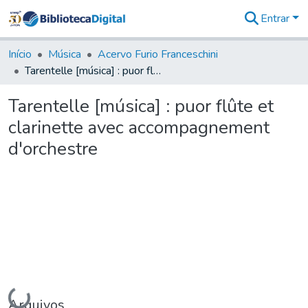
Entrar
Comunidades
&
Início
Música
Acervo Furio Franceschini
Coleções
Tarentelle [música] : puor flûte et clarinette avec accompagnement d'orchestre
Tudo na
Biblioteca
Tarentelle [música] : puor flûte et
Digital
clarinette avec accompagnement
Estatísticas
d'orchestre
Carregando...
Arquivos