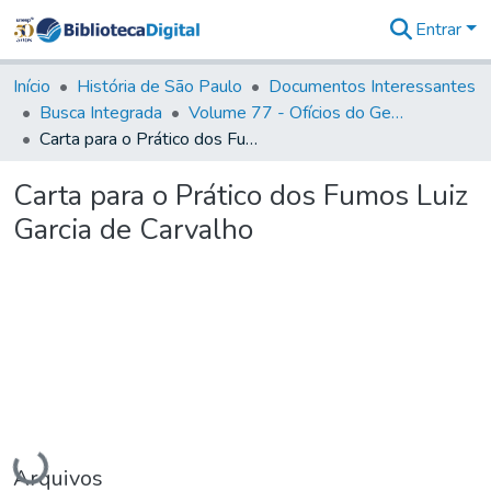
Entrar
Comunidades
&
Início
História de São Paulo
Documentos Interessantes
Coleções
Busca Integrada
Volume 77 - Ofícios do General Martim Lopes Lobo de Saldanha (Governador da Capitania): 1776-1777
Tudo na
Carta para o Prático dos Fumos Luiz Garcia de Carvalho
Biblioteca
Digital
Carta para o Prático dos Fumos Luiz
Estatísticas
Garcia de Carvalho
Carregando...
Arquivos