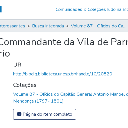
Comunidades & Coleções
Tudo na Bib
nteressantes
Busca Integrada
Volume 87 - Ofícios do Capitão General Antonio Manoel de Melo Castro e Mendonça (1797- 1801)
Commandante da Vila de Parn
rio
URI
http://bibdig.biblioteca.unesp.br/handle/10/20820
Coleções
Volume 87 - Ofícios do Capitão General Antonio Manoel 
Mendonça (1797- 1801)
Página do item completo