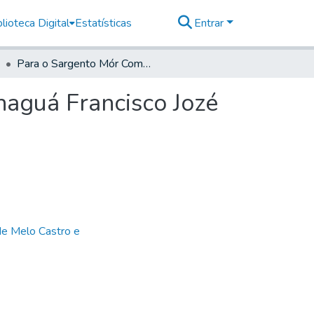
lioteca Digital
Estatísticas
Entrar
Para o Sargento Mór Commandante da Vila de Parnaguá Francisco Jozé Monteiro- Do Secretário
aguá Francisco Jozé
de Melo Castro e