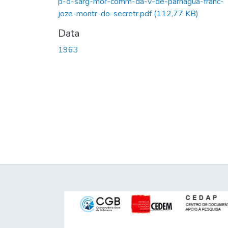
p-o-sarg-mor-comm-da-v-de-parnagua-franc-
joze-montr-do-secretr.pdf
(112,77 KB)
Data
1963