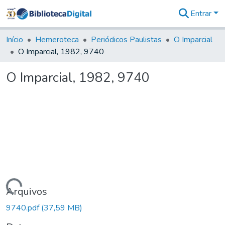
Entrar
Comunidades
&
Início
Hemeroteca
Periódicos Paulistas
O Imparcial
Coleções
O Imparcial, 1982, 9740
Tudo na
Biblioteca
O Imparcial, 1982, 9740
Digital
Estatísticas
Carregando...
Arquivos
9740.pdf
(37,59 MB)