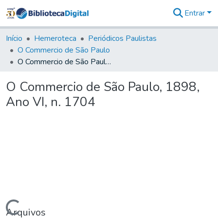
Entrar
Comunidades
&
Início
Hemeroteca
Periódicos Paulistas
Coleções
O Commercio de São Paulo
Tudo na
O Commercio de São Paulo, 1898, Ano VI, n. 1704
Biblioteca
Digital
O Commercio de São Paulo, 1898,
Estatísticas
Ano VI, n. 1704
Arquivos