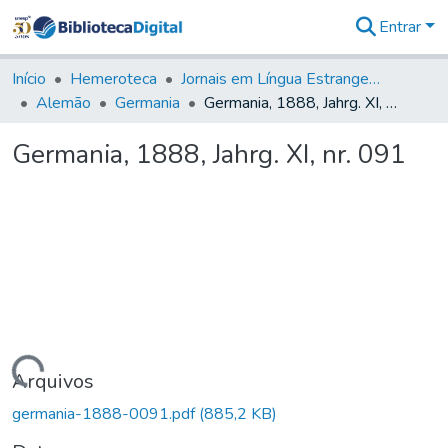
Entrar
Comunidades
&
Início
Hemeroteca
Jornais em Língua Estrangeira
Coleções
Alemão
Germania
Germania, 1888, Jahrg. XI, nr. 091
Tudo na
Biblioteca
Germania, 1888, Jahrg. XI, nr. 091
Digital
Estatísticas
Carregando...
Arquivos
germania-1888-0091.pdf
(885,2 KB)