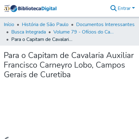
Entrar
Comunidades
&
Início
História de São Paulo
Documentos Interessantes
Coleções
Busca Integrada
Volume 79 - Ofícios do Capitão General Martim Lopes Lobo de Saldanha (1777)
Tudo na
Para o Capitam de Cavalaria Auxiliar Francisco Carneyro Lobo, Campos Gerais de Curetiba
Biblioteca
Digital
Para o Capitam de Cavalaria Auxiliar
Estatísticas
Francisco Carneyro Lobo, Campos
Gerais de Curetiba