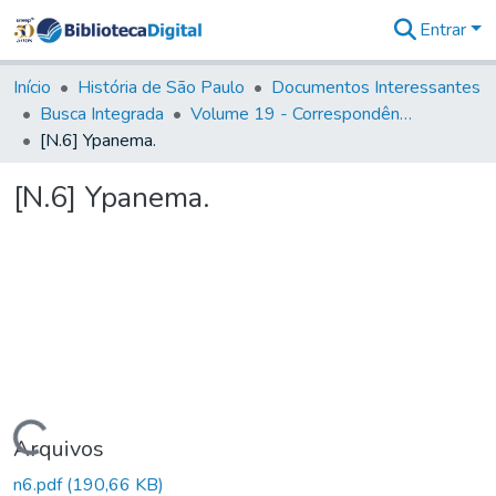
Entrar
Comunidades
&
Início
História de São Paulo
Documentos Interessantes
Coleções
Busca Integrada
Volume 19 - Correspondência do Capital General D. Luiz Antonio de Souza (1767- 70)
Tudo na
[N.6] Ypanema.
Biblioteca
Digital
[N.6] Ypanema.
Estatísticas
Carregando...
Arquivos
n6.pdf
(190,66 KB)