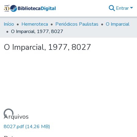
Entrar
Comunidades
&
Início
Hemeroteca
Periódicos Paulistas
O Imparcial
Coleções
O Imparcial, 1977, 8027
Tudo na
Biblioteca
O Imparcial, 1977, 8027
Digital
Estatísticas
Carregando...
Arquivos
8027.pdf
(14,26 MB)