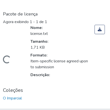
Pacote de licença
Agora exibindo
1 - 1 de 1
Nome:
license.txt
Tamanho:
1,71 KB
Formato:
Carregando...
Item-specific license agreed upon
to submission
Descrição:
Coleções
O Imparcial