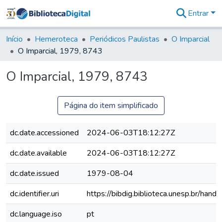
Entrar
Comunidades
&
Início
Hemeroteca
Periódicos Paulistas
O Imparcial
Coleções
O Imparcial, 1979, 8743
Tudo na
Biblioteca
O Imparcial, 1979, 8743
Digital
Estatísticas
Página do item simplificado
dc.date.accessioned
2024-06-03T18:12:27Z
dc.date.available
2024-06-03T18:12:27Z
dc.date.issued
1979-08-04
dc.identifier.uri
https://bibdig.biblioteca.unesp.br/han
dc.language.iso
pt