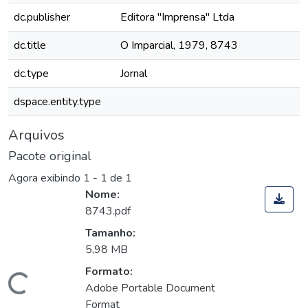
dc.publisher
Editora "Imprensa" Ltda
dc.title
O Imparcial, 1979, 8743
dc.type
Jornal
dspace.entity.type
Arquivos
Pacote original
Agora exibindo
1 - 1 de 1
Nome:
8743.pdf
Tamanho:
5,98 MB
Formato:
Carregando...
Adobe Portable Document
Format