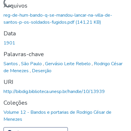
Carregando...
Arquivos
reg-de-hum-bando-q-se-mandou-lancar-na-villa-de-
santos-p-os-soldados-fugidos.pdf
(141,21 KB)
Data
1901
Palavras-chave
Santos
,
São Paulo
,
Gervásio Leite Rebelo
,
Rodrigo César
de Menezes
,
Deserção
URI
http://bibdig.biblioteca.unesp.br/handle/10/13939
Coleções
Volume 12 - Bandos e portarias de Rodrigo César de
Menezes