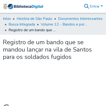
Entrar
Comunidades
&
Início
História de São Paulo
Documentos Interessantes
Coleções
Busca Integrada
Volume 12 - Bandos e portarias de Rodrigo César de Menezes
Tudo na
Registro de um bando que se mandou lançar na vila de Santos para os soldados fugidos
Biblioteca
Digital
Registro de um bando que se
Estatísticas
mandou lançar na vila de Santos
para os soldados fugidos