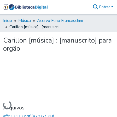
Entrar
Comunidades
&
Início
Música
Acervo Furio Franceschini
Coleções
Carillon [música] : [manuscrito] para orgão
Tudo na
Biblioteca
Carillon [música] : [manuscrito] para
Digital
orgão
Estatísticas
Carregando...
Arquivos
aff817112.pdf
(479,87 KB)