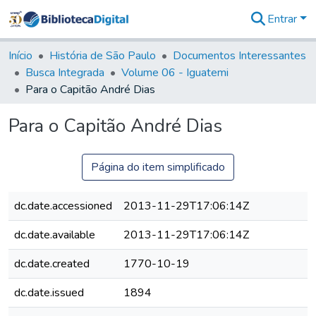
Entrar
Comunidades
&
Início
História de São Paulo
Documentos Interessantes
Coleções
Busca Integrada
Volume 06 - Iguatemi
Tudo na
Para o Capitão André Dias
Biblioteca
Digital
Para o Capitão André Dias
Estatísticas
Página do item simplificado
dc.date.accessioned
2013-11-29T17:06:14Z
dc.date.available
2013-11-29T17:06:14Z
dc.date.created
1770-10-19
dc.date.issued
1894