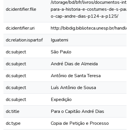
/storage/bd/bfr/livros/documentos-int
dc.identifier.file
para-a-historia-e-costumes-de-s-paulo
o-cap-andre-dias-p124-a-p125/
dc.identifier.uri
http://bibdig.biblioteca.unesp.br/hand
dc.relation.ispartof
Iguatemi
dc.subject
São Paulo
dc.subject
André Dias de Almeida
dc.subject
Antônio de Santa Teresa
dc.subject
Luís Antônio de Sousa
dc.subject
Expedição
dc.title
Para o Capitão André Dias
dc.type
Copia de Petição e Processo