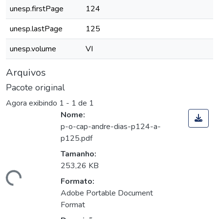
unesp.firstPage
124
unesp.lastPage
125
unesp.volume
VI
Arquivos
Pacote original
Agora exibindo
1 - 1 de 1
Nome:
p-o-cap-andre-dias-p124-a-
p125.pdf
Tamanho:
253,26 KB
rregando...
Formato:
Adobe Portable Document
Format