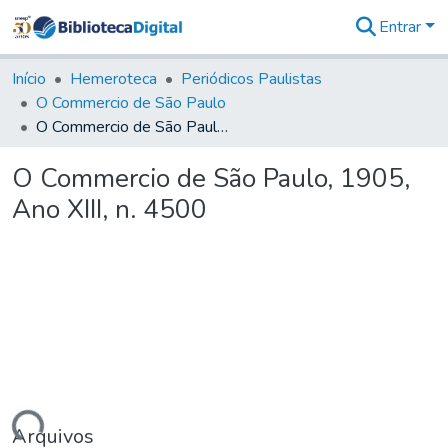
Entrar
Comunidades
&
Início
Hemeroteca
Periódicos Paulistas
Coleções
O Commercio de São Paulo
Tudo na
O Commercio de São Paulo, 1905, Ano XIII, n. 4500
Biblioteca
Digital
O Commercio de São Paulo, 1905,
Estatísticas
Ano XIII, n. 4500
Arquivos