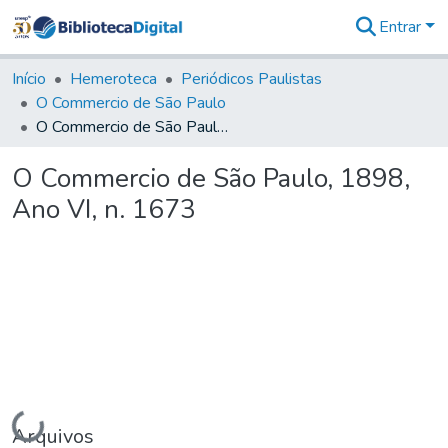
Entrar
Comunidades
&
Início
Hemeroteca
Periódicos Paulistas
Coleções
O Commercio de São Paulo
Tudo na
O Commercio de São Paulo, 1898, Ano VI, n. 1673
Biblioteca
Digital
O Commercio de São Paulo, 1898,
Estatísticas
Ano VI, n. 1673
Carregando...
Arquivos