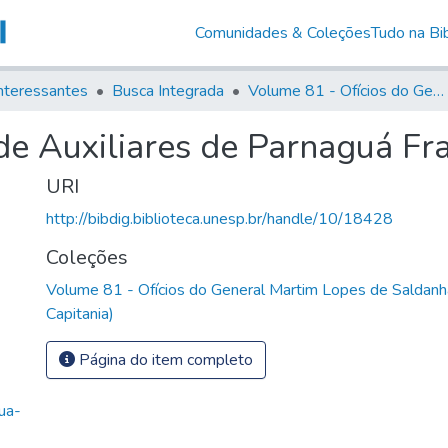
Comunidades & Coleções
Tudo na Bib
nteressantes
Busca Integrada
Volume 81 - Ofícios do General Martim Lopes de Saldanha (Governador da Capitania)
e Auxiliares de Parnaguá Fra
URI
http://bibdig.biblioteca.unesp.br/handle/10/18428
Coleções
Volume 81 - Ofícios do General Martim Lopes de Saldanh
Capitania)
Página do item completo
ua-