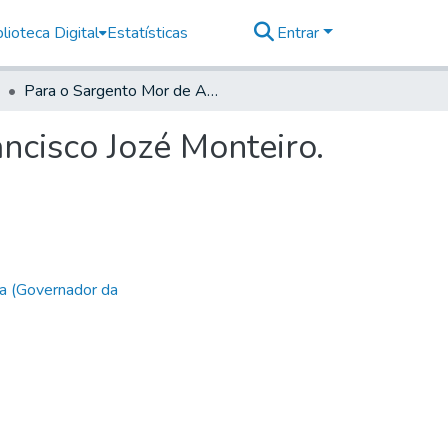
lioteca Digital
Estatísticas
Entrar
Para o Sargento Mor de Auxiliares de Parnaguá Francisco Jozé Monteiro.
ncisco Jozé Monteiro.
a (Governador da