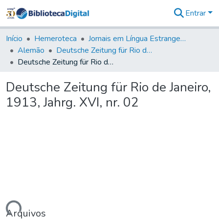
Entrar
Comunidades
&
Início
Hemeroteca
Jornais em Língua Estrangeira
Coleções
Alemão
Deutsche Zeitung für Rio de Janeiro
Tudo na
Deutsche Zeitung für Rio de Janeiro, 1913, Jahrg. XVI, nr. 02
Biblioteca
Digital
Deutsche Zeitung für Rio de Janeiro,
Estatísticas
1913, Jahrg. XVI, nr. 02
Arquivos