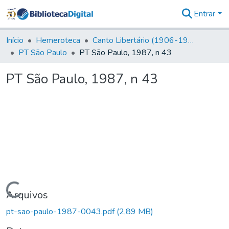
Entrar
Comunidades
&
Início
Hemeroteca
Canto Libertário (1906-1995)
Coleções
PT São Paulo
PT São Paulo, 1987, n 43
Tudo na
Biblioteca
PT São Paulo, 1987, n 43
Digital
Estatísticas
Carregando...
Arquivos
pt-sao-paulo-1987-0043.pdf
(2,89 MB)