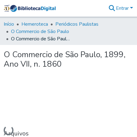
Entrar
Comunidades
&
Início
Hemeroteca
Periódicos Paulistas
Coleções
O Commercio de São Paulo
Tudo na
O Commercio de São Paulo, 1899, Ano VII, n. 1860
Biblioteca
Digital
O Commercio de São Paulo, 1899,
Estatísticas
Ano VII, n. 1860
Carregando...
Arquivos