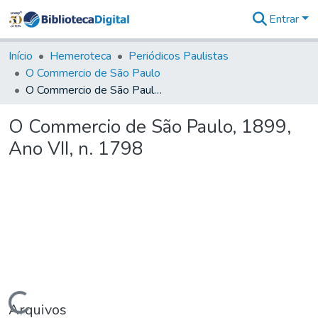
Entrar
Comunidades
&
Início
Hemeroteca
Periódicos Paulistas
Coleções
O Commercio de São Paulo
Tudo na
O Commercio de São Paulo, 1899, Ano VII, n. 1798
Biblioteca
Digital
O Commercio de São Paulo, 1899,
Estatísticas
Ano VII, n. 1798
Carregando...
Arquivos