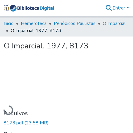
Entrar
Comunidades
&
Início
Hemeroteca
Periódicos Paulistas
O Imparcial
Coleções
O Imparcial, 1977, 8173
Tudo na
Biblioteca
O Imparcial, 1977, 8173
Digital
Estatísticas
Carregando...
Arquivos
8173.pdf
(23,58 MB)