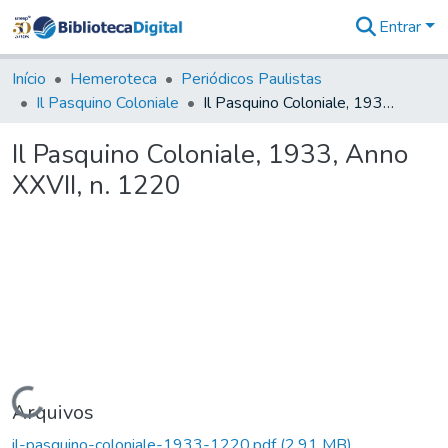
Entrar
Comunidades
&
Início
Hemeroteca
Periódicos Paulistas
Coleções
Il Pasquino Coloniale
Il Pasquino Coloniale, 1933, Anno XXVII, n. 1220
Tudo na
Biblioteca
Il Pasquino Coloniale, 1933, Anno
Digital
XXVII, n. 1220
Estatísticas
Carregando...
Arquivos
il-pasquino-coloniale-1933-1220.pdf
(2,91 MB)