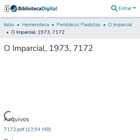
Entrar
Comunidades
&
Início
Hemeroteca
Periódicos Paulistas
O Imparcial
Coleções
O Imparcial, 1973, 7172
Tudo na
Biblioteca
O Imparcial, 1973, 7172
Digital
Estatísticas
Carregando...
Arquivos
7172.pdf
(13,94 MB)