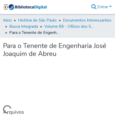
Entrar
Comunidades
&
Início
História de São Paulo
Documentos Interessantes
Coleções
Busca Integrada
Volume 88 - Ofícios dos Senhores Governadores Interinos da Capitania de São Paulo (1817- 1819)
Tudo na
Para o Tenente de Engenharia José Joaquim de Abreu
Biblioteca
Digital
Para o Tenente de Engenharia José
Estatísticas
Joaquim de Abreu
Arquivos