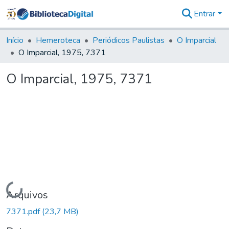
Entrar
Comunidades
&
Início
Hemeroteca
Periódicos Paulistas
O Imparcial
Coleções
O Imparcial, 1975, 7371
Tudo na
Biblioteca
O Imparcial, 1975, 7371
Digital
Estatísticas
Carregando...
Arquivos
7371.pdf
(23,7 MB)