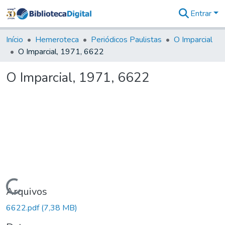
Entrar
Comunidades
&
Início
Hemeroteca
Periódicos Paulistas
O Imparcial
Coleções
O Imparcial, 1971, 6622
Tudo na
Biblioteca
O Imparcial, 1971, 6622
Digital
Estatísticas
Carregando...
Arquivos
6622.pdf
(7,38 MB)