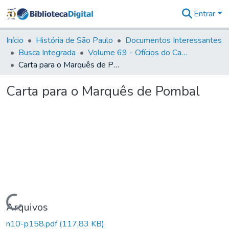
Entrar
Comunidades
&
Início
História de São Paulo
Documentos Interessantes
Coleções
Busca Integrada
Volume 69 - Ofícios do Capitão D. Luiz Antonio de Souza Botelho Mourão aos Vice-Reis e Ministros (1771-1772)
Tudo na
Carta para o Marquês de Pombal
Biblioteca
Digital
Carta para o Marquês de Pombal
Estatísticas
Carregando...
Arquivos
n10-p158.pdf
(117,83 KB)