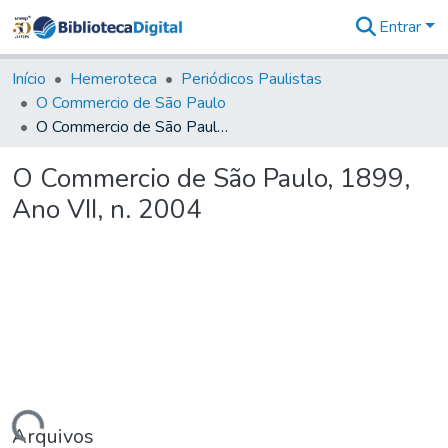
Entrar
Comunidades
&
Início
Hemeroteca
Periódicos Paulistas
Coleções
O Commercio de São Paulo
Tudo na
O Commercio de São Paulo, 1899, Ano VII, n. 2004
Biblioteca
Digital
O Commercio de São Paulo, 1899,
Estatísticas
Ano VII, n. 2004
Arquivos