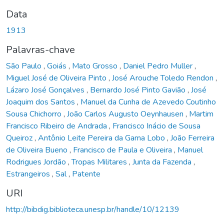
Data
1913
Palavras-chave
São Paulo
,
Goiás
,
Mato Grosso
,
Daniel Pedro Muller
,
Miguel José de Oliveira Pinto
,
José Arouche Toledo Rendon
,
Lázaro José Gonçalves
,
Bernardo José Pinto Gavião
,
José
Joaquim dos Santos
,
Manuel da Cunha de Azevedo Coutinho
Sousa Chichorro
,
João Carlos Augusto Oeynhausen
,
Martim
Francisco Ribeiro de Andrada
,
Francisco Inácio de Sousa
Queiroz
,
Antônio Leite Pereira da Gama Lobo
,
João Ferreira
de Oliveira Bueno
,
Francisco de Paula e Oliveira
,
Manuel
Rodrigues Jordão
,
Tropas Militares
,
Junta da Fazenda
,
Estrangeiros
,
Sal
,
Patente
URI
http://bibdig.biblioteca.unesp.br/handle/10/12139