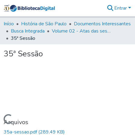
Entrar
Comunidades
&
Início
História de São Paulo
Documentos Interessantes
Coleções
Busca Integrada
Volume 02 - Atas das sessões do Governo Provisório de São Paulo (1821- 22)
Tudo na
35ª Sessão
Biblioteca
Digital
35ª Sessão
Estatísticas
Carregando...
Arquivos
35a-sessao.pdf
(289,49 KB)