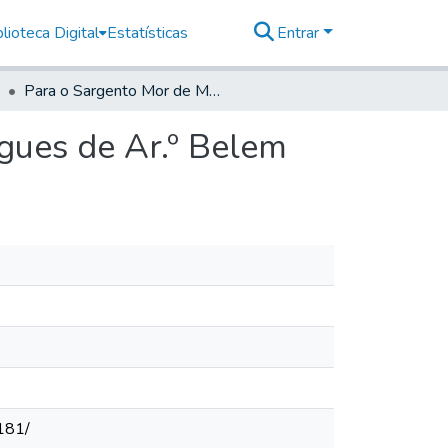
lioteca Digital
Estatísticas
Entrar
Para o Sargento Mor de Mogi Guasú, Manoel Rodrigues de Ar.º Belem
gues de Ar.º Belem
181/