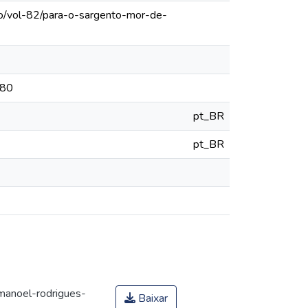
lo/vol-82/para-o-sargento-mor-de-
780
pt_BR
pt_BR
anoel-rodrigues-
Baixar