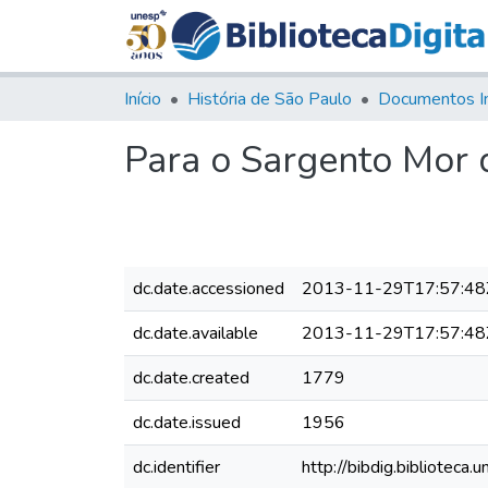
Início
História de São Paulo
Documentos I
Para o Sargento Mor 
dc.date.accessioned
2013-11-29T17:57:48
dc.date.available
2013-11-29T17:57:48
dc.date.created
1779
dc.date.issued
1956
dc.identifier
http://bibdig.bibliote