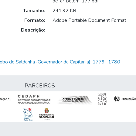
de-ar-belem-177.pdf
Tamanho:
241,92 KB
Formato:
Adobe Portable Document Format
Descrição:
Lobo de Saldanha (Governador da Capitania): 1779- 1780
PARCEIROS