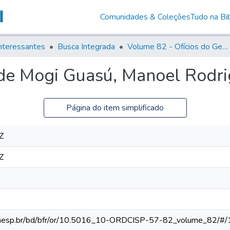
Comunidades & Coleções
Tudo na Bib
nteressantes
Busca Integrada
Volume 82 - Ofícios do General Martim Lopes Lobo de Saldanha (Governador da Capitania): 1779- 1780
de Mogi Guasú, Manoel Rodri
Página do item simplificado
Z
Z
ca.unesp.br/bd/bfr/or/10.5016_10-ORDCISP-57-82_volume_82/#/