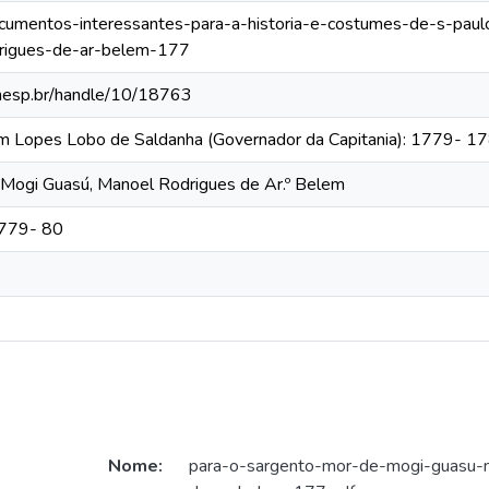
documentos-interessantes-para-a-historia-e-costumes-de-s-pau
rigues-de-ar-belem-177
.unesp.br/handle/10/18763
im Lopes Lobo de Saldanha (Governador da Capitania): 1779- 1
 Mogi Guasú, Manoel Rodrigues de Ar.º Belem
1779- 80
Nome:
para-o-sargento-mor-de-mogi-guasu-m