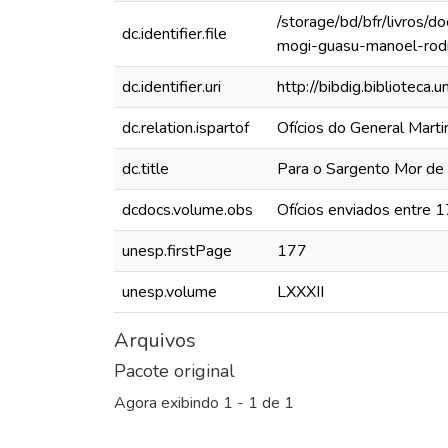
/storage/bd/bfr/livros/
dc.identifier.file
mogi-guasu-manoel-rod
dc.identifier.uri
http://bibdig.biblioteca
dc.relation.ispartof
Ofícios do General Mart
dc.title
Para o Sargento Mor de
dcdocs.volume.obs
Ofícios enviados entre 
unesp.firstPage
177
unesp.volume
LXXXII
Arquivos
Pacote original
Agora exibindo
1 - 1 de 1