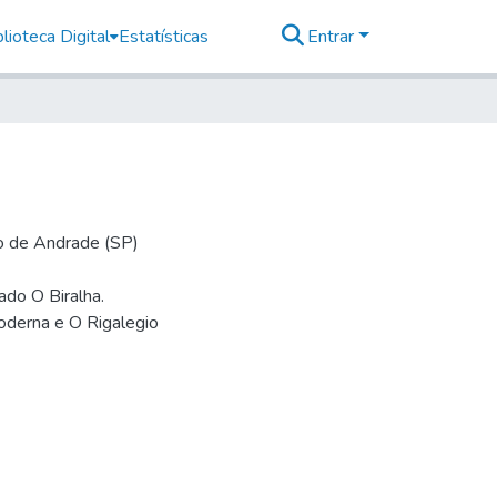
lioteca Digital
Estatísticas
Entrar
io de Andrade (SP)
mado O Biralha.
oderna e O Rigalegio