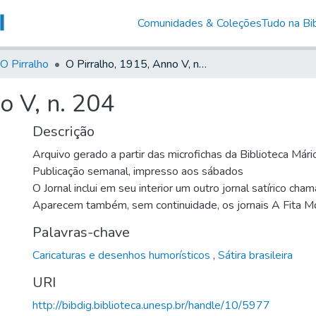
Comunidades & Coleções
Tudo na Bib
O Pirralho
O Pirralho, 1915, Anno V, n. 204
o V, n. 204
Descrição
Arquivo gerado a partir das microfichas da Biblioteca Már
Publicação semanal, impresso aos sábados
O Jornal inclui em seu interior um outro jornal satírico cha
Aparecem também, sem continuidade, os jornais A Fita M
Palavras-chave
Caricaturas e desenhos humorísticos
,
Sátira brasileira
URI
http://bibdig.biblioteca.unesp.br/handle/10/5977