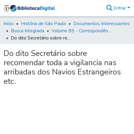
Entrar
Comunidades
&
Início
História de São Paulo
Documentos Interessantes
Coleções
Busca Integrada
Volume 89 - Correspondência do então Governador e Capitão General de São Paulo, Antonio Manoel de Mello Castro (1797-1802)
Tudo na
Do dito Secretário sobre recomendar toda a vigilancia nas arribadas dos Navios Estrangeiros etc.
Biblioteca
Digital
Do dito Secretário sobre
Estatísticas
recomendar toda a vigilancia nas
arribadas dos Navios Estrangeiros
etc.