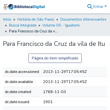
Entrar
Comunidades
&
Início
História de São Paulo
Documentos Interessantes
Coleções
Busca Integrada
Volume 05 - Iguatemi
Tudo na
Para Francisco da Cruz da vila de Itu
Biblioteca
Digital
Para Francisco da Cruz da vila de Itu
Estatísticas
Página do item simplificado
dc.date.accessioned
2013-11-29T17:05:45Z
dc.date.available
2013-11-29T17:05:45Z
dc.date.created
1768-11-03
dc.date.issued
1901