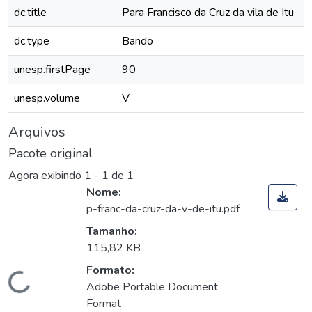
dc.title
Para Francisco da Cruz da vila de Itu
dc.type
Bando
unesp.firstPage
90
unesp.volume
V
Arquivos
Pacote original
Agora exibindo
1 - 1 de 1
Nome:
p-franc-da-cruz-da-v-de-itu.pdf
Tamanho:
115,82 KB
Formato:
Carregando...
Adobe Portable Document
Format