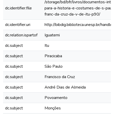
/storage/bd/bfr/livros/documentos-int
dc.identifier.file
para-a-historia-e-costumes-de-s-paulo
franc-da-cruz-da-v-de-itu-p90/
dc.identifier.uri
http://bibdig.biblioteca.unesp.br/hand
dc.relation.ispartof
Iguatemi
dc.subject
Itu
dc.subject
Piracicaba
dc.subject
São Paulo
dc.subject
Francisco da Cruz
dc.subject
André Dias de Almeida
dc.subject
Povoamento
dc.subject
Monções