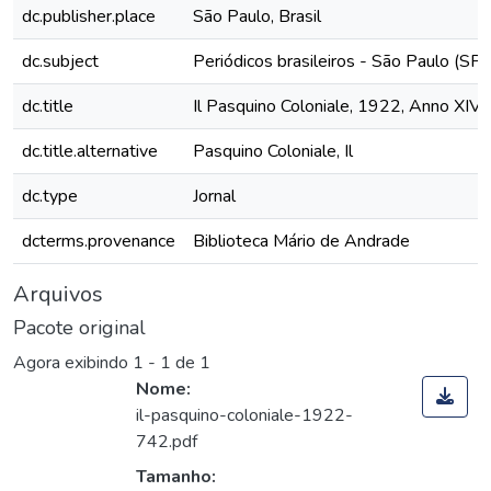
dc.publisher.place
São Paulo, Brasil
dc.subject
Periódicos brasileiros - São Paulo (SP)
dc.title
Il Pasquino Coloniale, 1922, Anno XIV,
dc.title.alternative
Pasquino Coloniale, Il
dc.type
Jornal
dcterms.provenance
Biblioteca Mário de Andrade
Arquivos
Pacote original
Agora exibindo
1 - 1 de 1
Nome:
il-pasquino-coloniale-1922-
742.pdf
Tamanho: