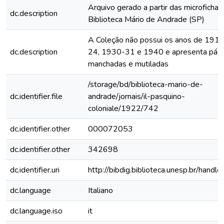
Arquivo gerado a partir das microfichas
dc.description
Biblioteca Mário de Andrade (SP)
A Coleção não possui os anos de 191
dc.description
24, 1930-31 e 1940 e apresenta pági
manchadas e mutiladas
/storage/bd/biblioteca-mario-de-
dc.identifier.file
andrade/jornais/il-pasquino-
coloniale/1922/742
dc.identifier.other
000072053
dc.identifier.other
342698
dc.identifier.uri
http://bibdig.biblioteca.unesp.br/handl
dc.language
Italiano
dc.language.iso
it