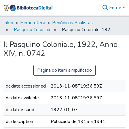
Entrar
Comunidades
&
Início
Hemeroteca
Periódicos Paulistas
Coleções
Il Pasquino Coloniale
Il Pasquino Coloniale, 1922, Anno XIV, n. 0742
Tudo na
Biblioteca
Il Pasquino Coloniale, 1922, Anno
Digital
XIV, n. 0742
Estatísticas
Página do item simplificado
dc.date.accessioned
2013-11-08T19:36:59Z
dc.date.available
2013-11-08T19:36:59Z
dc.date.issued
1922-01-07
dc.description
Publicado de 1915 a 1941