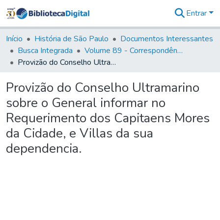
Entrar
Comunidades
&
Início
História de São Paulo
Documentos Interessantes
Coleções
Busca Integrada
Volume 89 - Correspondência do então Governador e Capitão General de São Paulo, Antonio Manoel de Mello Castro (1797-1802)
Tudo na
Provizão do Conselho Ultramarino sobre o General informar no Requerimento dos Capitaens Mores da Cidade, e Villas da sua dependencia.
Biblioteca
Digital
Provizão do Conselho Ultramarino
Estatísticas
sobre o General informar no
Requerimento dos Capitaens Mores
da Cidade, e Villas da sua
dependencia.