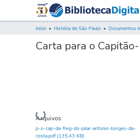
Início
História de São Paulo
Documentos I
Carta para o Capitão-
Carregando...
Arquivos
p-o-cap-da-freg-do-pilar-antonio-borges-da-
costa.pdf
(135,43 KB)