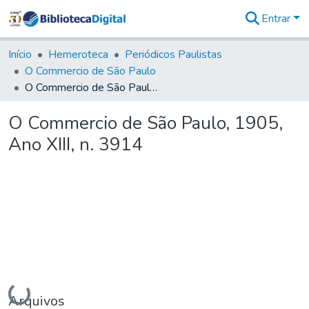
Entrar
Comunidades
&
Início
Hemeroteca
Periódicos Paulistas
Coleções
O Commercio de São Paulo
Tudo na
O Commercio de São Paulo, 1905, Ano XIII, n. 3914
Biblioteca
Digital
O Commercio de São Paulo, 1905,
Estatísticas
Ano XIII, n. 3914
Carregando...
Arquivos